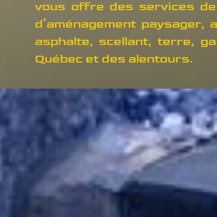
vous offre des services de 
d’aménagement paysager, ai
asphalte, scellant, terre, g
Québec et des alentours.