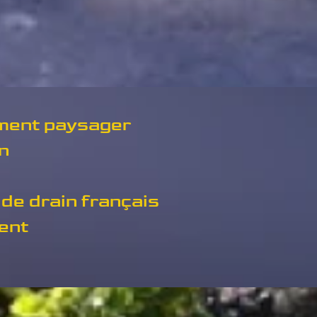
ent paysager
n
de drain français
ent