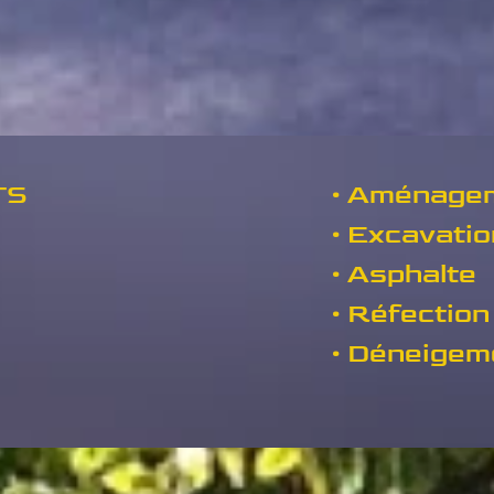
TS
Aménagem
Excavatio
Asphalte
Réfection 
Déneigem